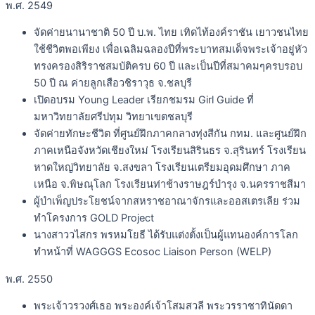
พ.ศ. 2549
จัดค่ายนานาชาติ 50 ปี บ.พ. ไทย เทิดไท้องค์ราชัน เยาวชนไทย
ใช้ชีวิตพอเพียง เพื่อเฉลิมฉลองปีที่พระบาทสมเด็จพระเจ้าอยู่หัว
ทรงครองสิริราชสมบัติครบ 60 ปี และเป็นปีที่สมาคมๆครบรอบ
50 ปี ณ ค่ายลูกเสือวชิราวุธ จ.ชลบุรี
เปิดอบรม Young Leader เรียกชมรม Girl Guide ที่
มหาวิทยาลัยศรีปทุม วิทยาเขตชลบุรี
จัดค่ายทักษะชีวิต ที่ศูนย์ฝึกภาคกลางทุ่งสีกัน กทม. และศูนย์ฝึก
ภาคเหนือจังหวัดเชียงใหม่ โรงเรียนสิรินธร จ.สุรินทร์ โรงเรียน
หาดใหญ่วิทยาลัย จ.สงขลา โรงเรียนเตรียมอุดมศึกษา ภาค
เหนือ จ.พิษณุโลก โรงเรียนท่าช้างราษฎร์บำรุง จ.นครราชสีมา
ผู้บำเพ็ญประโยชน์จากสหราชอาณาจักรและออสเตรเลีย ร่วม
ทำโครงการ GOLD Project
นางสาววไสกร พรหมโยธี ได้รับแต่งตั้งเป็นผู้แทนองค์การโลก
ทำหน้าที่ WAGGGS Ecosoc Liaison Person (WELP)
พ.ศ. 2550
พระเจ้าวรวงศ์เธอ พระองค์เจ้าโสมสวลี พระวรราชาทินัดดา