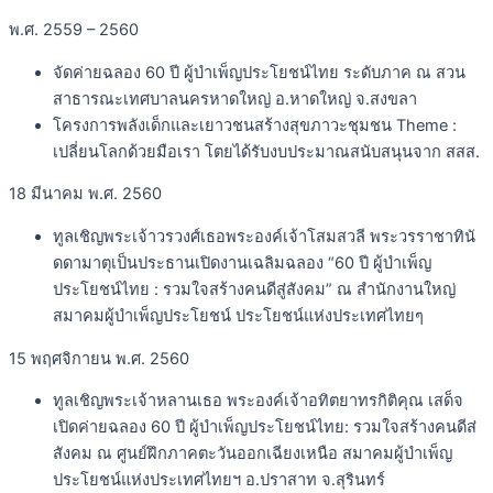
พ.ศ. 2559 – 2560
จัดค่ายฉลอง 60 ปี ผู้บำเพ็ญประโยชน์ไทย ระดับภาค ณ สวน
สาธารณะเทศบาลนครหาดใหญ่ อ.หาดใหญ่ จ.สงขลา
โครงการพลังเด็กและเยาวชนสร้างสุขภาวะชุมชน Theme :
เปลี่ยนโลกด้วยมือเรา โตยได้รับงบประมาณสนับสนุนจาก สสส.
18 มีนาคม พ.ศ. 2560
ทูลเชิญพระเจ้าวรวงศ์เธอพระองค์เจ้าโสมสวลี พระวรราชาทินั
ดดามาตุเป็นประธานเปิดงานเฉลิมฉลอง “60 ปี ผู้บำเพ็ญ
ประโยชน์ไทย : รวมใจสร้างคนดีสู่สังคม” ณ สำนักงานใหญ่
สมาคมผู้บำเพ็ญประโยชน์ ประโยชน์แห่งประเทศไทยๆ
15 พฤศจิกายน พ.ศ. 2560
ทูลเชิญพระเจ้าหลานเธอ พระองค์เจ้าอทิตยาทรกิติคุณ เสด็จ
เปิดค่ายฉลอง 60 ปี ผู้บำเพ็ญประโยชน์ไทย: รวมใจสร้างคนดีส่
สังคม ณ ศูนย์ฝึกภาคตะวันออกเฉียงเหนือ สมาคมผู้บำเพ็ญ
ประโยชน์แห่งประเทศไทยฯ อ.ปราสาท จ.สุรินทร์