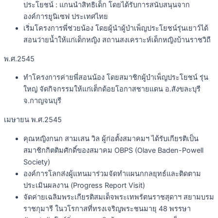
ประโยชน์ : แกนนำสิทธิเด็ก โดยได้รับการสนับสนุนจาก
องค์การยูนิเซฟ ประเทศไทย
เริ่มโครงการพี่ช่วยน้อง โดยผู้นำผู้บำเพ็ญประโยชน์รุ่นเยาว์ได้
สอนว่ายน้ำให้แก่เด็กหญิง สถานสงเคราะห์เด็กหญิงบ้านราชวิถี
พ.ศ.2545
ทำโครงการค่ายพี่สอนน้อง โดยสมาชิกผู้บำเพ็ญประโยชน์ รุ่น
ใหญ่ จัดกิจกรรมให้แก่เต็กด้อยโอกาสชายแดน อ.สังขละบุรี
จ.กาญจนบุรี
เมษายน พ.ศ.2545
คุณหญิงกนก สามเสน วิล ผู้ก่อตั้งสมาคมฯ ได้รับเกียรติเป็น
สมาชิกกิตติมศักดิ์ของสมาคม OBPS (Olave Baden-Powell
Society)
องค์การโลกส่งผู้แทนมาร่วมจัดทำแผนกกลยุทธ์และติดตาม
ประเมินผลงาน (Progress Report Visit)
จัดค่ายเฉลิมพระเกียรติสมเด็จพระเทพรัตนราชสุดาฯ สยามบรม
ราชกุมารี ในวโรกาสที่ทรงเจริญพระชนมายุ 48 พรรษา