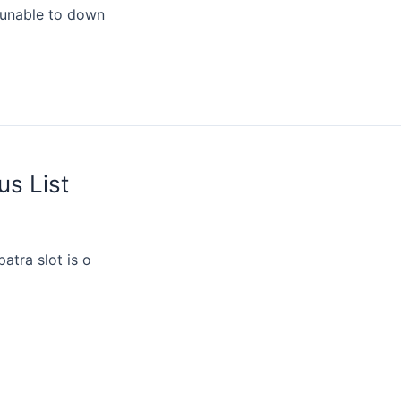
 unable to down
s List
atra slot is o