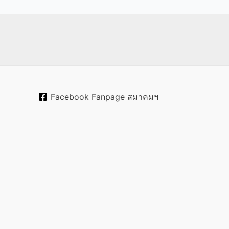
Facebook Fanpage สมาคมฯ