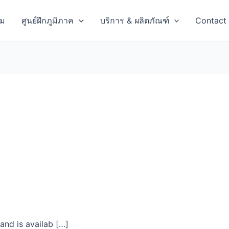
รม
ศูนย์ฝึกภูมิภาค
บริการ & ผลิตภัณฑ์
Contact 
and is availab […]