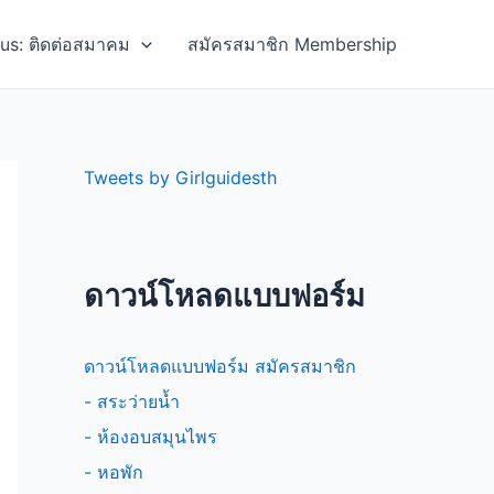
us: ติดต่อสมาคม
สมัครสมาชิก Membership
Tweets by Girlguidesth
ดาวน์โหลดแบบฟอร์ม
ดาวน์โหลดแบบฟอร์ม สมัครสมาชิก
- สระว่ายน้ำ
- ห้องอบสมุนไพร
- หอพัก