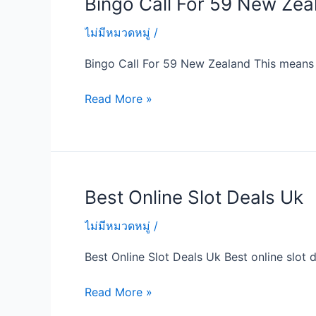
Bingo Call For 59 New Zea
ไม่มีหมวดหมู่
/
Bingo Call For 59 New Zealand This means 
Bingo
Read More »
Call
For
59
New
Zealand
Best Online Slot Deals Uk
ไม่มีหมวดหมู่
/
Best Online Slot Deals Uk Best online slot d
Best
Read More »
Online